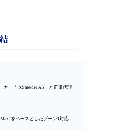
締結
 XShielder AS」と正規代理
"Pro Max"をベースとしたゾーン1対応